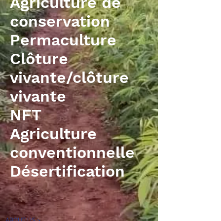
Agriculture de
conservation
Permaculture
Clôture
vivante/clôture
vivante
NFT
Agriculture
conventionnelle
Désertification
ABOUT US >