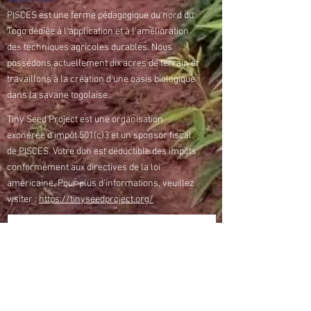
PISCES est une ferme pédagogique du nord du
Togo dédiée à l'application et à l'amélioration
des techniques agricoles durables. Nous
possédons actuellement dix acres de terrain et
travaillons à la création d'une oasis biologique
dans la savane togolaise.
Tiny Seed Project est une organisation
exonérée d'impôt 501(c)3 et un sponsor fiscal
de PISCES. Votre don est déductible des impôts
conformément aux directives de la loi
américaine. Pour plus d'informations, veuillez
visiter :
https://tinyseedproject.org/
Veuillez entrer votre email pour vous
abonner à notre blog
Subscribe Now