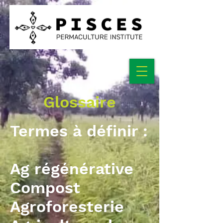
Glossaire
Termes à définir :
Ag régénérative
Compost
Agroforesterie