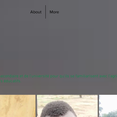
About
More
ondaire et de l'université pour qu'ils se familiarisent avec l'agri
fs éducatifs.