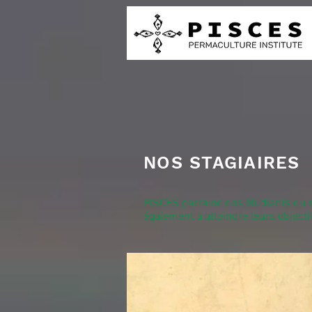
NOS STAGIAIRES
PISCES parraine des étudiants du sec
également à atteindre leurs objecti