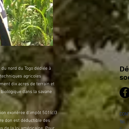
Dé
 du nord du Togo dédiée à
so
s techniques agricoles
ent dix acres de terrain et
s biologique dans la savane
tion exonérée d'impôt 501(c)3
CON
tre don est déductible des
Tél.
 de la loi américaine. Pour