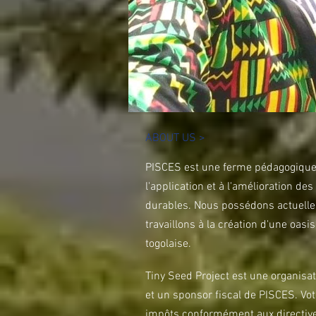
ABOUT US >
PISCES est une ferme pédagogique
l'application et à l'amélioration de
durables. Nous possédons actuellem
travaillons à la création d'une oasi
togolaise.
Tiny Seed Project est une organisa
et un sponsor fiscal de PISCES. Vo
impôts conformément aux directives