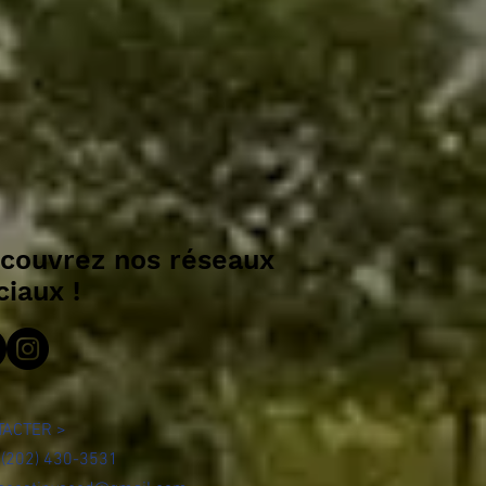
couvrez nos réseaux
ciaux !
TACTER >
 : (202) 430-3531