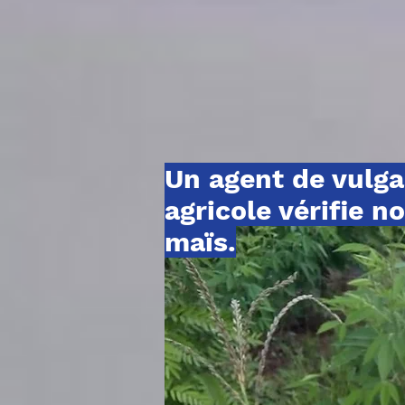
Un agent de vulga
agricole vérifie n
maïs.