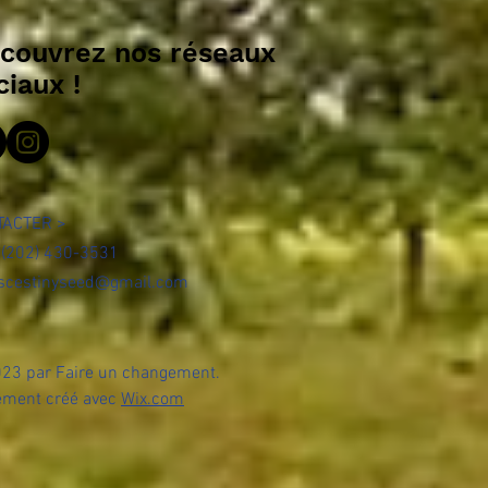
couvrez nos réseaux
ciaux !
TACTER >
 : (202) 430-3531
scestinyseed@gmail.com
23 par Faire un changement.
ement créé avec
Wix.com