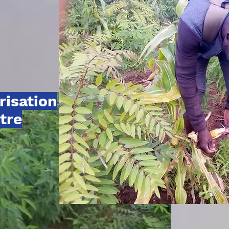
risation
otre