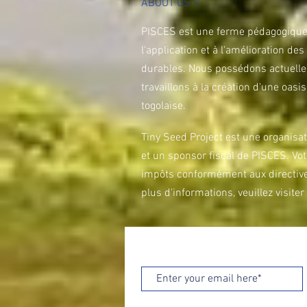
ABOUT US >
PISCES est une ferme pédagogique
l'application et à l'amélioration de
durables. Nous possédons actuellem
travaillons à la création d'une oasi
togolaise.
Tiny Seed Project est une organisa
et un sponsor fiscal de PISCES. Vo
impôts conformément aux directives
plus d'informations, veuillez visiter
Veuillez entrer votre email pour vo