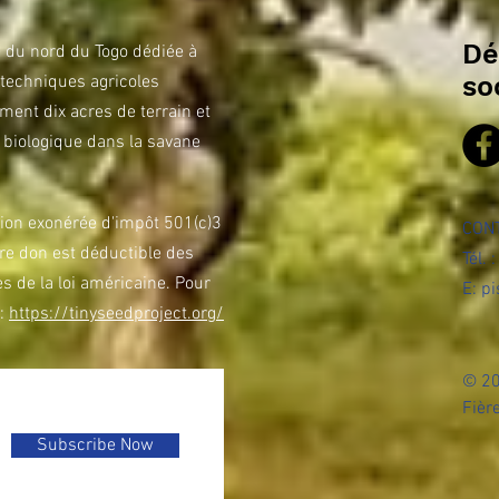
Dé
 du nord du Togo dédiée à
so
s techniques agricoles
ent dix acres de terrain et
s biologique dans la savane
tion exonérée d'impôt 501(c)3
CON
tre don est déductible des
Tél.
 de la loi américaine. Pour
E:
pi
 :
https://tinyseedproject.org/
© 20
us abonner à notre blog
Fièr
Subscribe Now